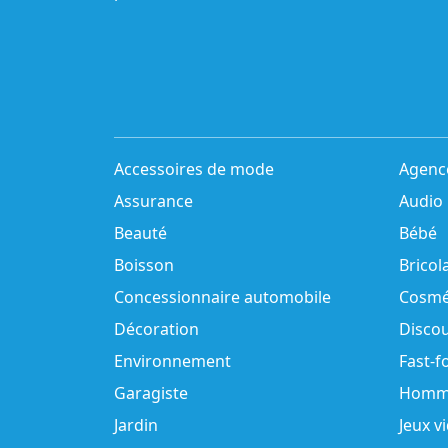
Accessoires de mode
Agenc
Assurance
Audio
Beauté
Bébé
Boisson
Bricol
Concessionnaire automobile
Cosmé
Décoration
Disco
Environnement
Fast-f
Garagiste
Homm
Jardin
Jeux v