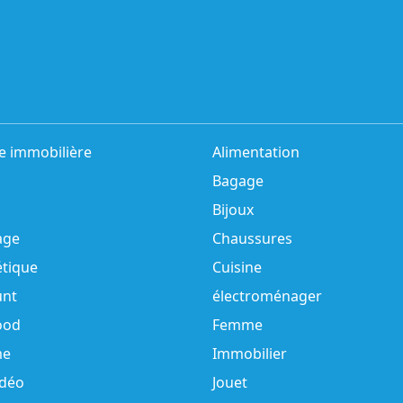
e immobilière
Alimentation
Bagage
Bijoux
age
Chaussures
tique
Cuisine
unt
électroménager
ood
Femme
e
Immobilier
idéo
Jouet