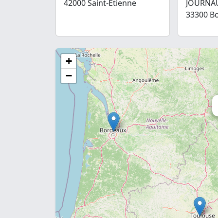
42000 Saint-Etienne
JOURNA
33300 B
+
−