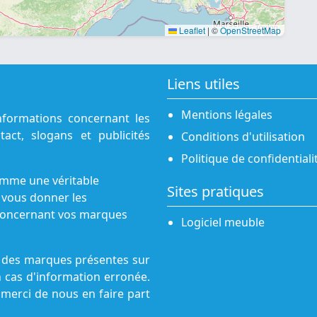
Leaflet
|
©
OpenStreetMap
Liens utiles
Mentions légales
nformations concernant les
act, slogans et publicités
Conditions d'utilisation
Politique de confidentiali
omme une véritable
Sites pratiques
 vous donner les
s concernant vos marques
Logiciel meuble
ne des marques présentes sur
n cas d'information erronée.
 merci de nous en faire part