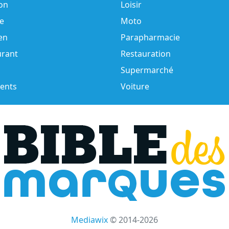
on
Loisir
e
Moto
en
Parapharmacie
urant
Restauration
Supermarché
ents
Voiture
Mediawix
© 2014-2026