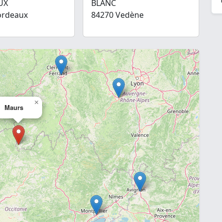
UX
BLANC
ordeaux
84270 Vedène
×
Maurs