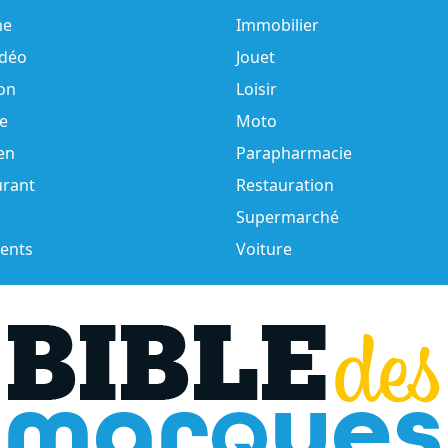
e
Immobilier
idéo
Jouet
on
Loisir
e
Moto
en
Parapharmacie
urant
Restauration
Supermarché
ents
Voiture