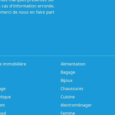
n cas d'information erronée.
 merci de nous en faire part
e immobilière
Alimentation
Bagage
Bijoux
age
Chaussures
tique
Cuisine
unt
électroménager
ood
Femme