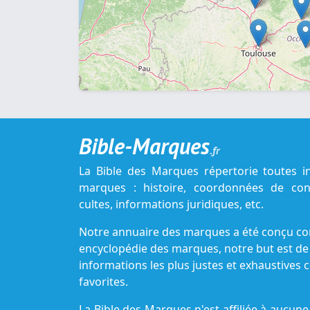
Bible-Marques
.fr
La Bible des Marques répertorie toutes i
marques : histoire, coordonnées de cont
cultes, informations juridiques, etc.
Notre annuaire des marques a été conçu c
encyclopédie des marques, notre but est de
informations les plus justes et exhaustive
favorites.
La Bible des Marques n'est affiliée à aucu