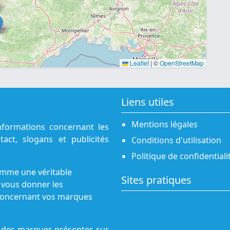
Leaflet
|
©
OpenStreetMap
Liens utiles
Mentions légales
nformations concernant les
act, slogans et publicités
Conditions d'utilisation
Politique de confidentiali
omme une véritable
Sites pratiques
 vous donner les
s concernant vos marques
ne des marques présentes sur