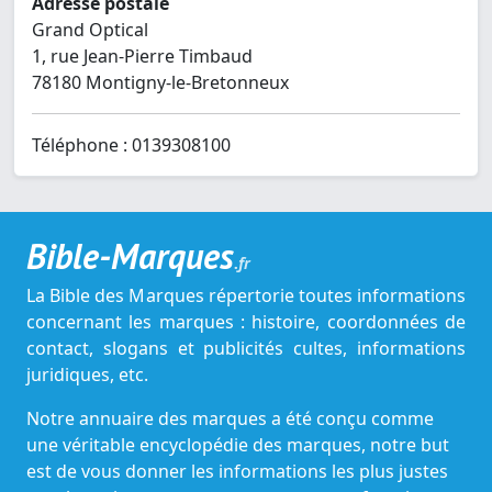
Adresse postale
Grand Optical
1, rue Jean-Pierre Timbaud
78180 Montigny-le-Bretonneux
Téléphone : 0139308100
Bible-Marques
.fr
La Bible des Marques répertorie toutes informations
concernant les marques : histoire, coordonnées de
contact, slogans et publicités cultes, informations
juridiques, etc.
Notre annuaire des marques a été conçu comme
une véritable encyclopédie des marques, notre but
est de vous donner les informations les plus justes