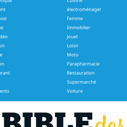
tique
Cuisine
unt
électroménager
ood
Femme
e
Immobilier
idéo
Jouet
on
Loisir
e
Moto
en
Parapharmacie
urant
Restauration
Supermarché
ents
Voiture