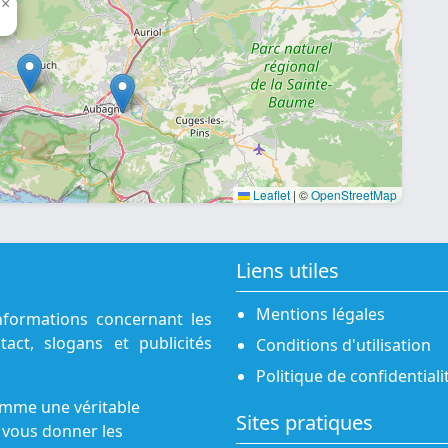
×
Leaflet
|
©
OpenStreetMap
Liens utiles
Mentions légales
nformations concernant les
act, slogans et publicités
Conditions d'utilisation
Politique de confidentiali
omme une véritable
Sites pratiques
 vous donner les