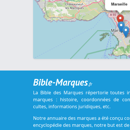
Marseille
Bible-Marques
.fr
La Bible des Marques répertorie toutes i
marques : histoire, coordonnées de cont
cultes, informations juridiques, etc.
Notre annuaire des marques a été conçu c
encyclopédie des marques, notre but est de