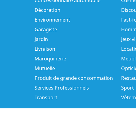
Concessionnaire automobile
Cosmé
Décoration
Disco
Environnement
Fast-f
Garagiste
Homm
Jardin
Jeux v
Livraison
Locati
Maroquinerie
Meubl
Mutuelle
Optici
Produit de grande consommation
Resta
Services Professionnels
Sport
Transport
Vêtem