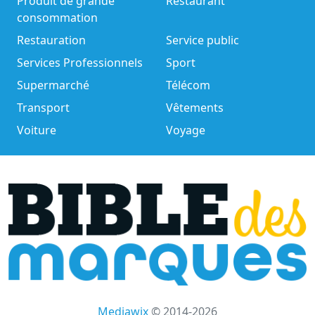
Produit de grande
Restaurant
consommation
Restauration
Service public
Services Professionnels
Sport
Supermarché
Télécom
Transport
Vêtements
Voiture
Voyage
Mediawix
© 2014-2026