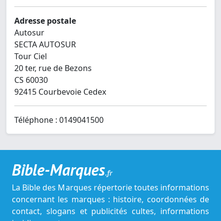
Adresse postale
Autosur
SECTA AUTOSUR
Tour Ciel
20 ter, rue de Bezons
CS 60030
92415 Courbevoie Cedex
Téléphone : 0149041500
Bible-Marques
.fr
La Bible des Marques répertorie toutes informations
concernant les marques : histoire, coordonnées de
contact, slogans et publicités cultes, informations