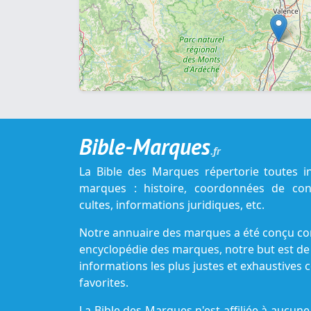
Bible-Marques
.fr
La Bible des Marques répertorie toutes i
marques : histoire, coordonnées de cont
cultes, informations juridiques, etc.
Notre annuaire des marques a été conçu c
encyclopédie des marques, notre but est de
informations les plus justes et exhaustive
favorites.
La Bible des Marques n'est affiliée à aucu