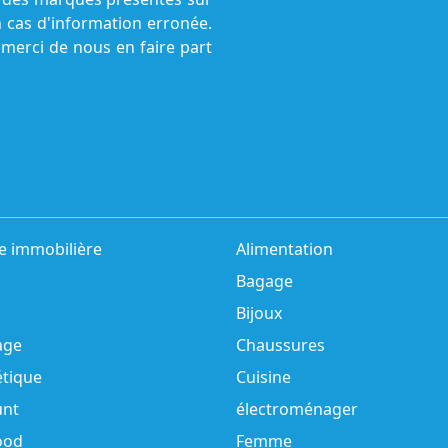
n cas d'information erronée.
 merci de nous en faire part
e immobilière
Alimentation
Bagage
Bijoux
age
Chaussures
tique
Cuisine
unt
électroménager
ood
Femme