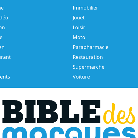
e
Immobilier
idéo
Jouet
on
Loisir
e
Moto
en
Parapharmacie
urant
Restauration
Supermarché
ents
Voiture