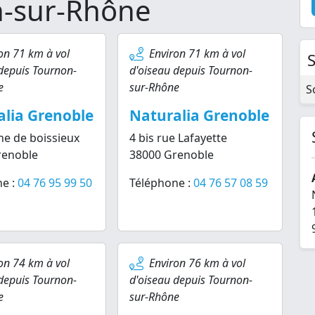
n-sur-Rhône
on 71 km à vol
Environ 71 km à vol
depuis Tournon-
d'oiseau depuis Tournon-
e
sur-Rhône
S
lia Grenoble
Naturalia Grenoble
he de boissieux
4 bis rue Lafayette
renoble
38000 Grenoble
e :
04 76 95 99 50
Téléphone :
04 76 57 08 59
on 74 km à vol
Environ 76 km à vol
depuis Tournon-
d'oiseau depuis Tournon-
e
sur-Rhône