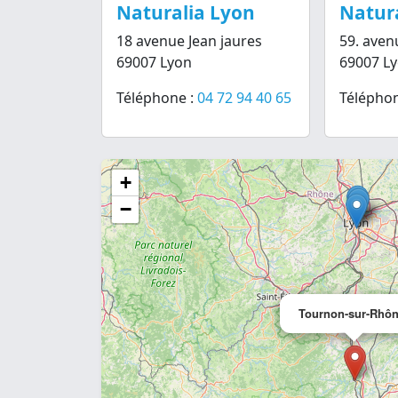
Naturalia Lyon
Natur
18 avenue Jean jaures
59. ave
69007 Lyon
69007 L
Téléphone :
04 72 94 40 65
Téléphon
+
−
Tournon-sur-Rhô