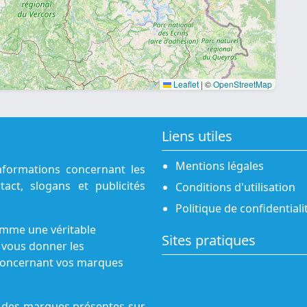
Leaflet
|
©
OpenStreetMap
Liens utiles
Mentions légales
nformations concernant les
act, slogans et publicités
Conditions d'utilisation
Politique de confidentiali
omme une véritable
Sites pratiques
 vous donner les
s concernant vos marques
ne des marques présentes sur