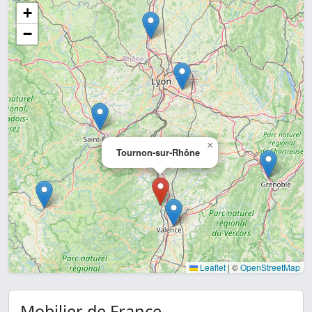
+
−
×
Tournon-sur-Rhône
Leaflet
|
©
OpenStreetMap
Mobilier de France