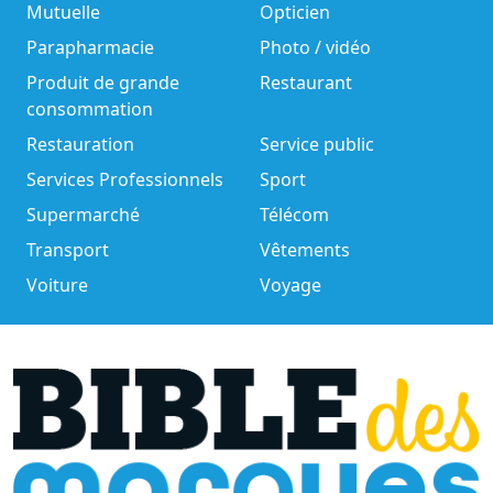
Mutuelle
Opticien
Parapharmacie
Photo / vidéo
Produit de grande
Restaurant
consommation
Restauration
Service public
Services Professionnels
Sport
Supermarché
Télécom
Transport
Vêtements
Voiture
Voyage