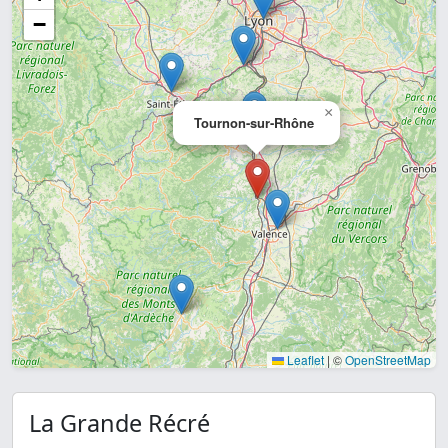
−
×
Tournon-sur-Rhône
Leaflet
|
©
OpenStreetMap
La Grande Récré