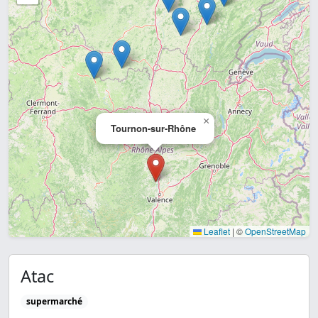
×
Tournon-sur-Rhône
Leaflet
|
©
OpenStreetMap
Atac
supermarché